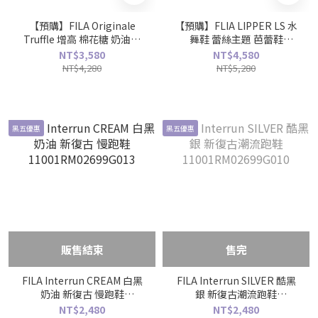
【預購】FILA Originale
【預購】FLIA LIPPER LS 水
Truffle 增高 棉花糖 奶油蘑
舞鞋 蕾絲主題 芭蕾鞋
菇 雲朵 老爹鞋
F52W543799FGD
NT$3,580
NT$4,580
F12W621111FTM
NT$4,280
NT$5,280
黑五優惠
黑五優惠
販售結束
售完
FILA Interrun CREAM 白黑
FILA Interrun SILVER 酷黑
奶油 新復古 慢跑鞋
銀 新復古潮流跑鞋
11001RM02699G013
11001RM02699G010
NT$2,480
NT$2,480