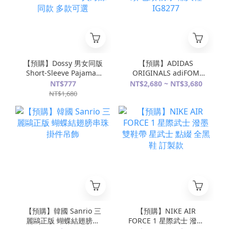
【預購】Dossy 男女同版
【預購】ADIDAS
Short-Sleeve Pajamas
ORIGINALS adiFOM
Set 短袖 短褲 睡衣 套裝
SUPERSTAR MULE 貝殼
NT$777
NT$2,680 ~ NT$3,680
組 NMIXX Haewon 吳海
頭 包頭 防水 懶人鞋
NT$1,680
嫄 同款 多款可選
IG8277
【預購】韓國 Sanrio 三
【預購】NIKE AIR
麗鷗正版 蝴蝶結翅膀串
FORCE 1 星際武士 潑墨