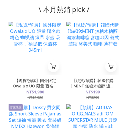
\ 本月熱銷 pick /
【現貨/預購】國外限定
【現貨/預購】韓國代購
Owala x UO 限量 聯名款
I'MINT 無糖木糖醇 濃縮
粉色 蝴蝶結 緞帶 水壺 吸
咖啡糖 含咖啡因 義式濃
NT$1,980
NT$199
管杯 手柄提把 保溫杯
縮 冰美式 咖啡 薄荷糖
NT$2,980
NT$299
945ml
首波優惠