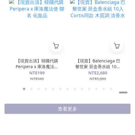
【現貨出清】韓國代購
【現貨】Balenciaga 巴
Peripera x 庫洛魔法使
黎世家 菸盒香水組 10入
聯名 化妝品
Cortis同款 木質調 淡香
NT$199
NT$2,680
水
NT$549
NT$5,880
查看更多