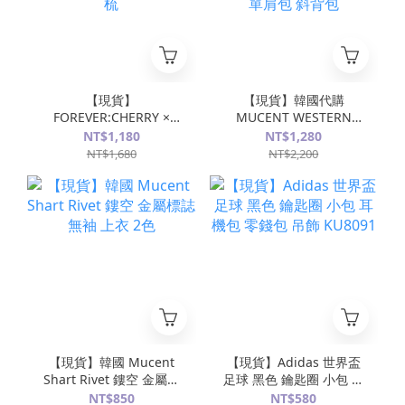
【現貨】
【現貨】韓國代購
FOREVER:CHERRY ×
MUCENT WESTERN
Medicube 張員瑛 聯名
LEATHER SHOULDER
NT$1,180
NT$1,280
款 櫻桃 蝴蝶結 亮澤梳 氣
BAG 超大容量 皮革皮帶
NT$1,680
NT$2,200
墊梳
包 單肩包 斜背包
【現貨】韓國 Mucent
【現貨】Adidas 世界盃
Shart Rivet 鏤空 金屬標
足球 黑色 鑰匙圈 小包 耳
誌 無袖 上衣 2色
機包 零錢包 吊飾
NT$850
NT$580