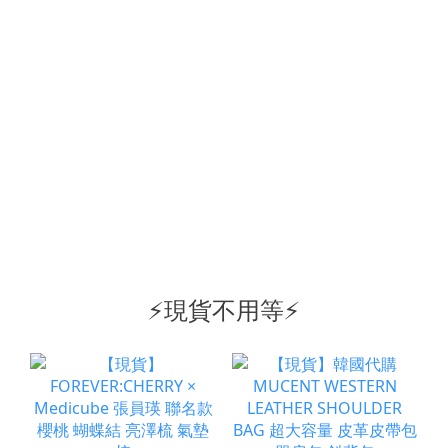
⚡️現貨不用等⚡️