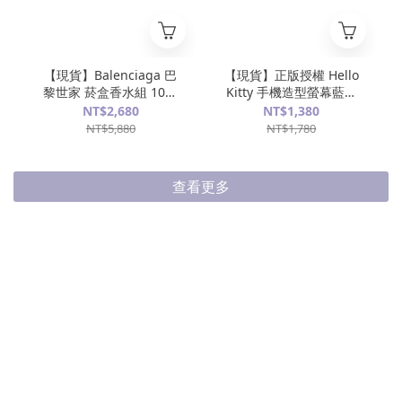
【現貨】Balenciaga 巴
【現貨】正版授權 Hello
黎世家 菸盒香水組 10入
Kitty 手機造型螢幕藍牙
Cortis同款 木質調 淡香
耳機 禮盒
NT$2,680
NT$1,380
水
NT$5,880
NT$1,780
查看更多