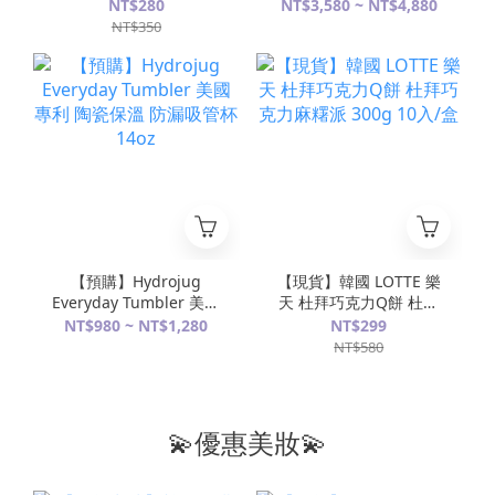
珠掛件吊飾
雙鞋帶 星武士 點綴 全黑
NT$280
NT$3,580 ~ NT$4,880
鞋 訂製款
NT$350
【預購】Hydrojug
【現貨】韓國 LOTTE 樂
Everyday Tumbler 美國
天 杜拜巧克力Q餅 杜拜
專利 陶瓷保溫 防漏吸管
巧克力麻糬派 300g 10
NT$980 ~ NT$1,280
NT$299
杯 14oz
入/盒
NT$580
💫優惠美妝💫