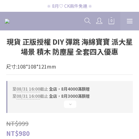
🔆 8月♡ CK兩件免運 🔆
🔆 8月♡ CK兩件免運 🔆
🔆 8月♡ 官網滿2000即免運 🔆
🔆 8月♡ CK兩件免運 🔆
現貨 正版授權 DIY 彈跳 海綿寶寶 派大星
場景 積木 防塵屋 全套四入優惠
尺寸:108*108*121mm
至
08/31 16:00
截止
全店，8月4000滿額贈
至
08/31 16:00
截止
全店，8月3000滿額贈
NT$999
NT$980