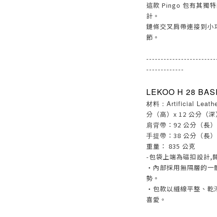
這款 Pingo 包有
計。
鏈條交叉肩帶連接到小巧
節。
------------------------
-------------
LEKOO H 28 
材料：Artificial Leath
分（高）x 12 公分（深
肩背帶
：92 公分（長）
手提帶
：38 公分（長）x
重量： 835 公克
-包袋上端為磁扣設計,
·內部採用無隔層的一
勢。
·包款以縫線平整、乾
喜愛。