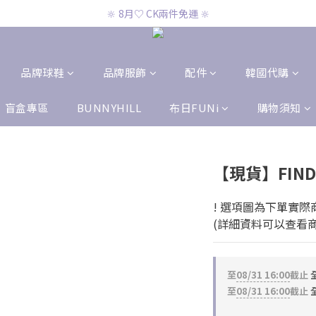
🔆 8月♡ CK兩件免運 🔆
🔆 8月♡ CK兩件免運 🔆
🔆 8月♡ 官網滿2000即免運 🔆
🔆 8月♡ CK兩件免運 🔆
品牌球鞋
品牌服飾
配件
韓國代購
盲盒專區
BUNNYHILL
布日FUNi
購物須知
【現貨】FIND
! 選項圖為下單實際
(詳細資料可以查看商
至
08/31 16:00
截止
全
至
08/31 16:00
截止
全