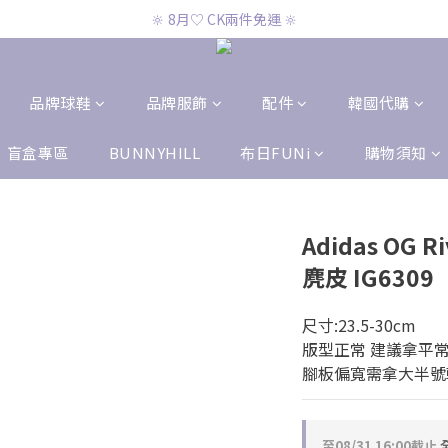
🔆 8月♡ CK兩件免運 🔆
🔆 8月♡ CK兩件免運 🔆
🔆 8月♡ 官網滿2000即免運 🔆
🔆 8月♡ CK兩件免運 🔆
品牌球鞋
品牌服飾
配件
韓國代購
盲盒專區
BUNNYHILL
布日FUNi
購物須知
Adidas OG R
麂皮 IG6309
尺寸:23.5-30cm
版型正常 建議拿平
腳板偏寬需拿大半號
至
08/31 16:00
截止
全