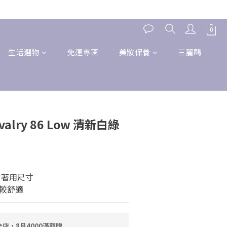
生活選物
免運專區
美妝保養
三麗鷗
ivalry 86 Low 清新白綠
常著用尺寸
較舒適
店，8月4000滿額贈