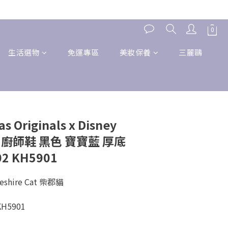
生活選物
免運專區
美妝保養
三麗鷗
Originals x Disney
 廚師鞋 黑色 寶寶藍 厚底
2 KH5901
hire Cat 柴郡貓
KH5901