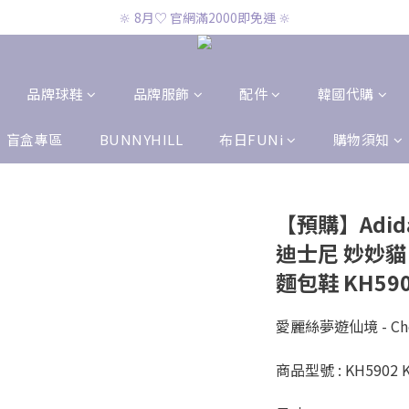
🔆 8月♡ CK兩件免運 🔆
🔆 8月♡ 官網滿2000即免運 🔆
🔆 8月♡ CK兩件免運 🔆
品牌球鞋
品牌服飾
配件
韓國代購
盲盒專區
BUNNYHILL
布日FUNi
購物須知
【預購】Adidas 
迪士尼 妙妙貓
麵包鞋 KH590
愛麗絲夢遊仙境 - Ches
商品型號 : KH5902 