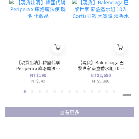
【現貨出清】韓國代購
【現貨】Balenciaga 巴
Peripera x 庫洛魔法使
黎世家 菸盒香水組 10入
聯名 化妝品
Cortis同款 木質調 淡香
NT$199
NT$2,680
水
NT$549
NT$5,880
查看更多