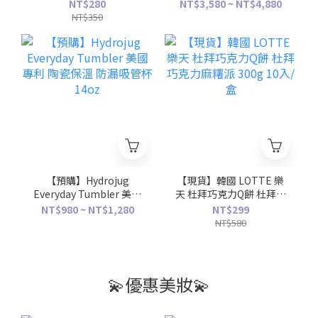
珠掛件吊飾
雙鞋帶 星武士 點綴 全黑
NT$280
NT$3,580 ~ NT$4,880
鞋 訂製款
NT$350
【預購】Hydrojug
【現貨】韓國 LOTTE 樂
Everyday Tumbler 美國
天 杜拜巧克力Q餅 杜拜巧
專利 陶瓷保溫 防漏吸管
克力麻糬派 300g 10入/
NT$980 ~ NT$1,280
NT$299
杯 14oz
盒
NT$580
💫優惠美妝💫