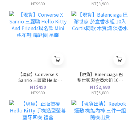
KU8091
FLOWERMARDI
NT$980
NT$3,980
NEEDLEWORK
【現貨】Converse X
【現貨】Balenciaga 巴
Sanrio 三麗鷗 Hello
黎世家 菸盒香水組 10入
Kitty And Friends聯名款
Cortis同款 木質調 淡香
NT$450
NT$2,680
Mini帆布鞋 鑰匙圈 吊飾
水
NT$980
NT$5,880