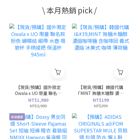
\ 本月熱銷 pick /
【現貨/預購】國外限定
【現貨/預購】韓國代購
Owala x UO 限量 聯名款
I'MINT 無糖木糖醇 濃縮
粉色 蝴蝶結 緞帶 水壺 吸
咖啡糖 含咖啡因 義式濃
NT$1,980
NT$199
管杯 手柄提把 保溫杯
縮 冰美式 咖啡 薄荷糖
NT$2,980
NT$299
945ml
首波優惠