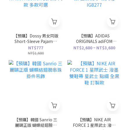
【預購】Dossy 男女同版
【預購】ADIDAS
Short-Sleeve Pajamas
ORIGINALS adiFOM
Set 短袖 短褲 睡衣 套裝
SUPERSTAR MULE 貝殼
NT$777
NT$2,680 ~ NT$3,680
組 NMIXX Haewon 吳海
頭 包頭 防水 懶人鞋
NT$1,680
嫄 同款 多款可選
IG8277
【預購】韓國 Sanrio 三
【預購】NIKE AIR
麗鷗正版 蝴蝶結翅膀串
FORCE 1 星際武士 潑墨