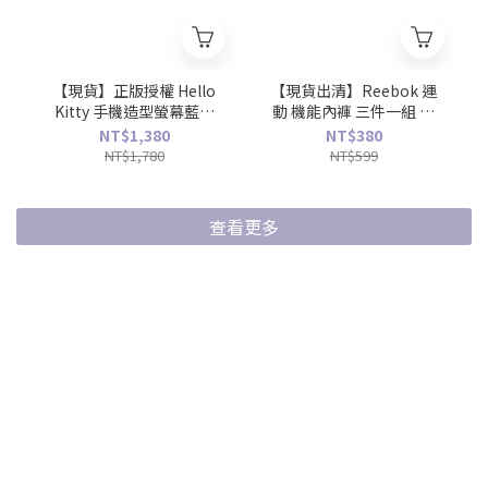
【現貨】正版授權 Hello
【現貨出清】Reebok 運
Kitty 手機造型螢幕藍牙
動 機能內褲 三件一組 隨
耳機 禮盒
機出貨
NT$1,380
NT$380
NT$1,780
NT$599
查看更多