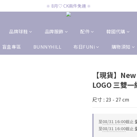
🔆 8月♡ CK兩件免運 🔆
🔆 8月♡ CK兩件免運 🔆
🔆 8月♡ 官網滿2000即免運 🔆
🔆 8月♡ CK兩件免運 🔆
品牌球鞋
品牌服飾
配件
韓國代購
盲盒專區
BUNNYHILL
布日FUNi
購物須知
【現貨】New 
LOGO 三雙一
尺寸 : 23 - 27 cm
至
08/31 16:00
截止
全
至
08/31 16:00
截止
全