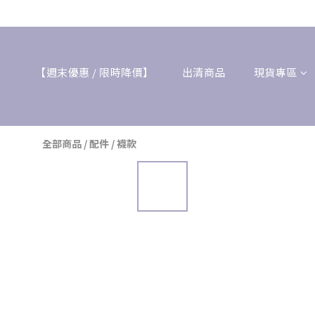
【週末優惠 / 限時降價】
出清商品
現貨專區
全部商品
/
配件
/
襪款