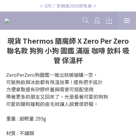
🔆 8月♡ CK兩件免運 🔆
🔆 8月♡ 官網滿2000即免運 🔆
🔆 8月♡ CK兩件免運 🔆
現貨 Thermos 膳魔師 X Zero Per Zero
聯名款 狗狗 小狗 圖鑑 滿版 咖啡 飲料 吸
管 保溫杯
ZeroPerZero狗圖鑑一推出就被搶購一空，
可裝熱飲與冰飲都有保溫效果 ! 還有把手設計
方便拿取還有矽膠杯蓋與吸管可搭配使用
帶著更多的朋友又回來了。光是看著可愛的狗狗
可愛的腿和蓬鬆的皮毛就讓人感覺很舒服。
重量 : 超輕量 295g
材質 : 不鏽鋼