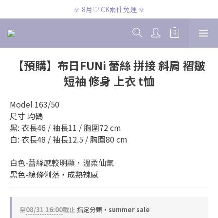
🔆 8月♡ CK兩件免運 🔆
🔆 8月♡ CK兩件免運 🔆
🔆 8月♡ 官網滿2000即免運 🔆
🔆 8月♡ CK兩件免運 🔆
【預購】布日FUNi 蕾絲 拼接 斜肩 褶皺
短袖 修身 上衣 t恤
Model 163/50
尺寸 均碼
黑: 衣長46 / 袖長11 / 胸圍72 cm
白: 衣長48 / 袖長12.5 / 胸圍80 cm
白色-蕾絲感較明顯，溫柔仙氣
黑色-線條俐落，成熟辣感
至
08/31 16:00
截止
指定分類，summer sale