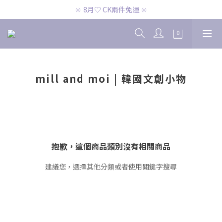
🔆 8月♡ CK兩件免運 🔆
🔆 8月♡ CK兩件免運 🔆
🔆 8月♡ 官網滿2000即免運 🔆
🔆 8月♡ CK兩件免運 🔆
mill and moi | 韓國文創小物
抱歉，這個商品類別沒有相關商品
建議您，選擇其他分類或者使用關鍵字搜尋