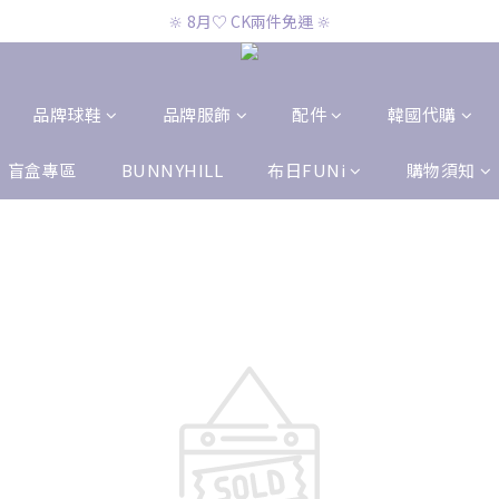
🔆 8月♡ CK兩件免運 🔆
🔆 8月♡ CK兩件免運 🔆
🔆 8月♡ 官網滿2000即免運 🔆
🔆 8月♡ CK兩件免運 🔆
品牌球鞋
品牌服飾
配件
韓國代購
盲盒專區
BUNNYHILL
布日FUNi
購物須知