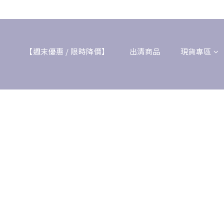
【週末優惠 / 限時降價】
出清商品
現貨專區